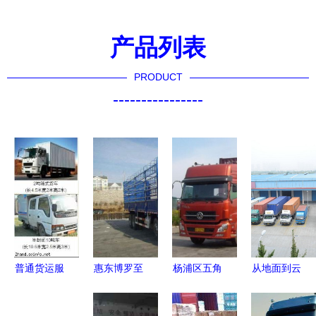
产品列表
PRODUCT
----------------
普通货运服
惠东博罗至
杨浦区五角
从地面到云
务详解 高
大岭山9米6
场搬家指南
端 普通货
效物流的基
高栏车厢式
选择黄兴专
运与航空货