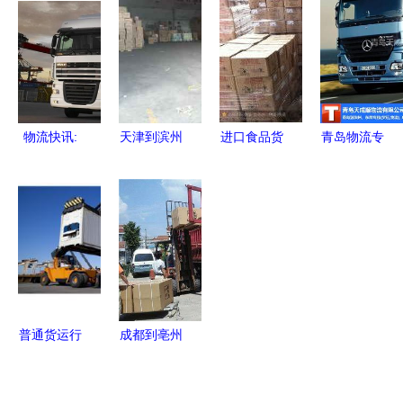
石
车出租服务
业搬家公
运的全方位
详解 普通
司，轻松解
服务解析
货运高效解
决物流难题
决方案
物流快讯:
天津到滨州
进口食品货
青岛物流专
从济南到肇
物流货运公
代清关
线 高效连
庆大件货运
司2023服
接青岛到滨
专线【安稳
务指南 全
州的普通货
快捷】
境派送时效
运服务
与品质保障
普通货运行
成都到亳州
业发展现状
返空车工地
与趋势分析
搬家直达/