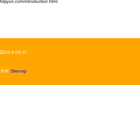
n.com/introduction.html
-8.D6-9）
权所有
Sitemap