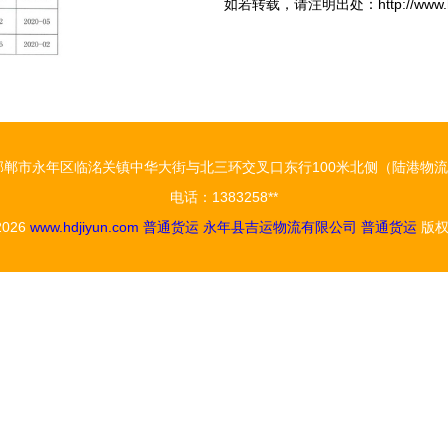
如若转载，请注明出处：http://www.hdjiyu
郸市永年区临洺关镇中华大街与北三环交叉口东行100米北侧（陆港物流园D6
电话：1383258**
 2026
www.hdjiyun.com
普通货运
永年县吉运物流有限公司
普通货运
版